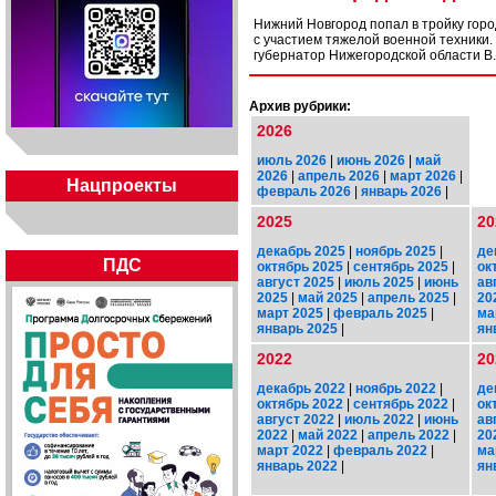
Нижний Новгород попал в тройку горо
с участием тяжелой военной техники.
губернатор Нижегородской области В
Архив рубрики:
2026
июль 2026
|
июнь 2026
|
май
2026
|
апрель 2026
|
март 2026
|
Нацпроекты
февраль 2026
|
январь 2026
|
2025
20
декабрь 2025
|
ноябрь 2025
|
де
ПДС
октябрь 2025
|
сентябрь 2025
|
ок
август 2025
|
июль 2025
|
июнь
ав
2025
|
май 2025
|
апрель 2025
|
20
март 2025
|
февраль 2025
|
ма
январь 2025
|
ян
2022
20
декабрь 2022
|
ноябрь 2022
|
де
октябрь 2022
|
сентябрь 2022
|
ок
август 2022
|
июль 2022
|
июнь
ав
2022
|
май 2022
|
апрель 2022
|
20
март 2022
|
февраль 2022
|
ма
январь 2022
|
ян