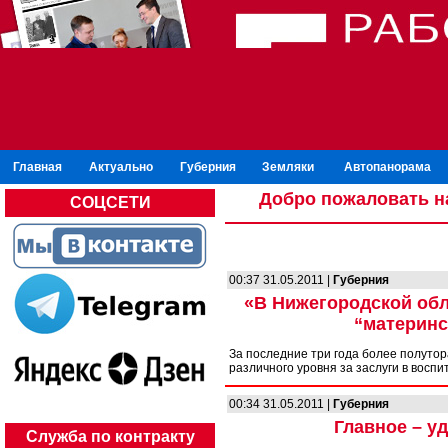
Главная
Актуально
Губерния
Земляки
Автопанорама
Добро пожаловать н
СОЦСЕТИ
00:37 31.05.2011 |
Губерния
«В Нижегородской об
“материнс
За последние три года более полуто
различного уровня за заслуги в воспи
00:34 31.05.2011 |
Губерния
Главное – у
Служба по контракту