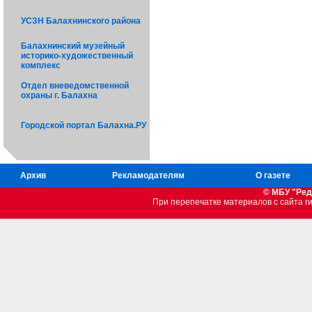
УСЗН Балахнинского района
Балахнинский музейный
историко-художественный
комплекс
Отдел вневедомственной
охраны г. Балахна
Городской портал Балахна.РУ
Архив
Рекламодателям
О газете
© МБУ "Ред
При перепечатке материалов c сайта 