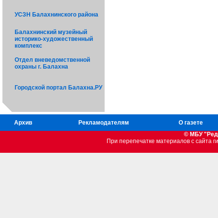
УСЗН Балахнинского района
Балахнинский музейный
историко-художественный
комплекс
Отдел вневедомственной
охраны г. Балахна
Городской портал Балахна.РУ
Архив
Рекламодателям
О газете
© МБУ "Ред
При перепечатке материалов c сайта 