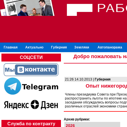
Главная
Актуально
Губерния
Земляки
Автопанорама
Добро пожаловать н
СОЦСЕТИ
21:26 14.10.2013 |
Губерния
Опыт нижегород
Члены президиума Совета при Прези
распространить льготы по ипотеке н
заседании обсуждались вопросы подг
различных отраслей экономики стра
Архив рубрики:
Служба по контракту
2026