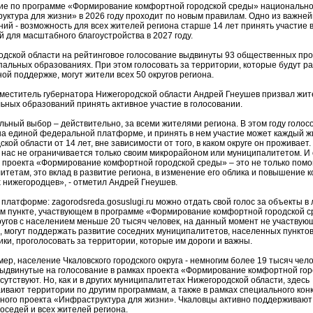
ие по программе «Формирование комфортной городской среды» национально
уктура для жизни» в 2026 году проходит по новым правилам. Одно из важне
ий - возможность для всех жителей региона старше 14 лет принять участие 
 для масштабного благоустройства в 2027 году.
одской области на рейтинговое голосование выдвинуты 93 общественных про
пальных образованиях. При этом голосовать за территории, которые будут р
й поддержке, могут жители всех 50 округов региона.
меститель губернатора Нижегородской области Андрей Гнеушев призвал жит
ьных образований принять активное участие в голосовании.
льный выбор – действительно, за всеми жителями региона. В этом году голос
на единой федеральной платформе, и принять в нем участие может каждый ж
кой области от 14 лет, вне зависимости от того, в каком округе он проживает
з нас не ограничивается только своим микрорайоном или муниципалитетом. И
 проекта «Формирование комфортной городской среды» – это не только пом
итетам, это вклад в развитие региона, в изменение его облика и повышение 
 нижегородцев», - отметил Андрей Гнеушев.
платформе: zagorodsreda.gosuslugi.ru можно отдать свой голос за объекты в
м пункте, участвующем в программе «Формирование комфортной городской ср
ругов с населением меньше 20 тысяч человек, на данный момент не участвую
 могут поддержать развитие соседних муниципалитетов, населенных пунктов,
ки, проголосовать за территории, которые им дороги и важны.
мер, население Чкаловского городского округа - немногим более 19 тысяч чело
выдвинутые на голосование в рамках проекта «Формирование комфортной гор
сутствуют. Но, как и в других муниципалитетах Нижегородской области, здесь
ивают территории по другим программам, а также в рамках специального кон
ного проекта «Инфраструктура для жизни». Чкаловцы активно поддерживают
оседей и всех жителей региона.