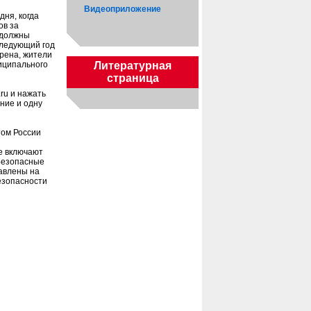
Видеоприложение
дня, когда
ов за
 должны
следующий год
ерена, жители
Литературная
ниципального
страница
ru и нажать
ние и одну
том России
е включают
«Безопасные
авлены на
езопасности