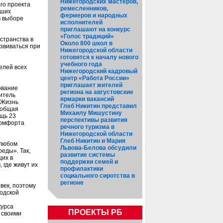
Нижегородских мастеров,
го проекта
ремесленников,
йших
фермеров и народных
в выборе
исполнителей
приглашают на конкурс
«Голос традиций»
странства в
Около 800 школ в
азвиваться при
Нижегородской области
готовятся к началу нового
учебного года
елей всех
Нижегородский кадровый
центр «Работа России»
приглашает жителей
ование
региона на августовские
итель
ярмарки вакансий
. Жизнь
Глеб Никитин представил
 общая
Михаилу Мишустину
ощь 23
перспективы развития
комфорта
речного туризма в
Нижегородской области
Глеб Никитин и Мария
 любом
Львова-Белова обсудили
еды». Так,
развитие системы
щих в
поддержки семей и
 где живут их
профилактики
социального сиротства в
регионе
век, поэтому
одской
курса
ПРОЕКТЫ РБ
 своими