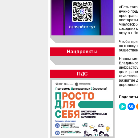
«Есть тако
нужно подд
пространс
постарать
Чкаловск б
соседних 
округа г. 
Чтобы прин
на кнопку 
обществен
Нацпроекты
Напомним,
Владимиро
инфрастру
цели, ран
ПДС
качествен
развитие 
дорожного
Поделить