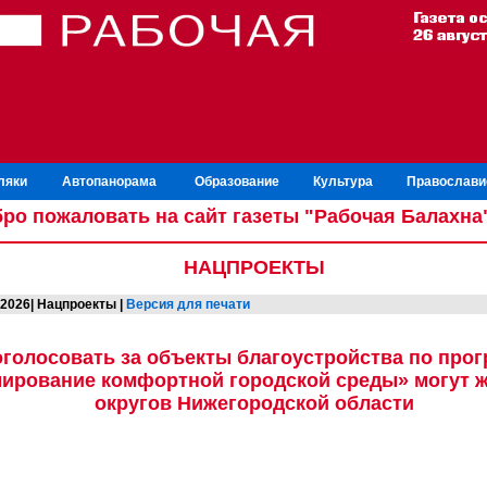
ляки
Автопанорама
Образование
Культура
Православи
ро пожаловать на сайт газеты "Рабочая Балахна
НАЦПРОЕКТЫ
.2026| Нацпроекты |
Версия для печати
голосовать за объекты благоустройства по про
ирование комфортной городской среды» могут ж
округов Нижегородской области