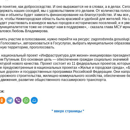
е понятие, как добрососедство. И оно выражается не в словах, а в делах. Сего
ержать наших соседей, мы с удовольствием это делаем. От количества голос
тва и объекты будет зависеть финансирование на благоустройство. И мы все
ся, чтобы Нижегородская область была красивой и удобной для жителей. На 
удет участвовать в конкурсе малых городов и исторических поселений, и я ув
муниципалитетов тоже не откажут нам в поддержке», - сказала глава МСУ му
Чкаловск Любовь Владимирова.
ять участие в голосовании, нужно перейти на ресурс: zagorodsreda.gosuslugi.
«Голосовать», авторизоваться в Госуслугах, выбрать муниципальное образова
ную территорию, проголосовать.
 национальный проект «Инфраструктура для жизни» инициирован президен
м Путиным. Его основная цель — обеспечение граждан социально значимой
ктурой нового качества. Проект состоит из 11 федеральных проектов, которы
ее предусмотренные в национальных проектах «Жилье и городская среда», 
ные дороги» и государственных программах Российской Федерации. Они напр
дорожного строительства, жилищно-коммунального хозяйства, обеспечение б
 движения, развитие общественного пассажирского транспорта.
ся:
* вверх страницы *