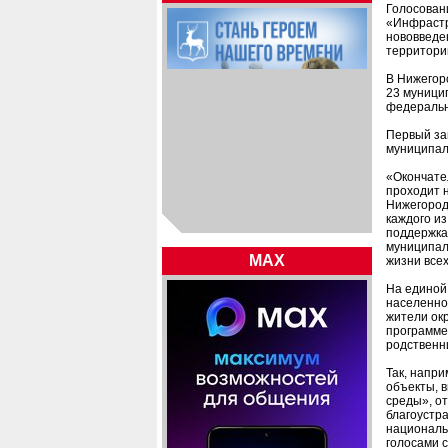
Голосован
«Инфрастр
нововведен
территорий
В Нижегор
23 муници
федерально
Первый за
муниципал
«Окончате
проходит 
Нижегородс
каждого и
поддержка
муниципал
MAX
жизни всех
На единой 
населенно
жители ок
программе,
родственни
Так, напри
объекты, 
среды», от
благоустра
националь
голосами с