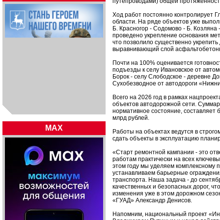
путепроводами) общей протяженност
Ход работ постоянно контролирует Г
области. На ряде объектов уже выпол
Б. Красногор - Содомово - Б. Козляна
проведено укрепление основания мет
что позволило существенно укрепить
выравнивающий слой асфальтобетонн
Почти на 100% оценивается готовнос
подъезды к селу Ивановское от автом
Борок - селу Слободское - деревне До
Сухобезводное от автодороги «Нижний
Всего на 2026 год в рамках нацпроек
объектов автодорожной сети. Суммар
нормативное состояние, составляет б
млрд рублей.
MAX
Работы на объектах ведутся в строго
сдать объекты в эксплуатацию планир
«Старт ремонтной кампании - это отв
работам практически на всех ключев
этом году мы уделяем комплексному п
устанавливаем барьерные ограждения
транспорта. Наша задача - до сентяб
качественных и безопасных дорог, ч
изменения уже в этом дорожном сезон
«ГУАД» Александр Денисов.
Напомним, национальный проект «Ин