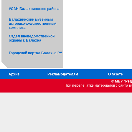
УСЗН Балахнинского района
Балахнинский музейный
историко-художественный
комплекс
Отдел вневедомственной
охраны г. Балахна
Городской портал Балахна.РУ
Архив
Рекламодателям
О газете
© МБУ "Ред
При перепечатке материалов c сайта 