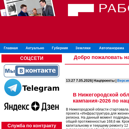
Главная
Актуально
Губерния
Земляки
Автопанорама
Добро пожаловать на
СОЦСЕТИ
13:27 7.05.2026| Нацпроекты |
Версия
В Нижегородской обл
кампания-2026 по на
В Нижегородской области стартовала
проекта «Инфраструктура для жизни»
региона. На данный момент подрядные
общей протяженностью 168,6 км. Кром
Служба по контракту
капитальному и текущему ремонту 12